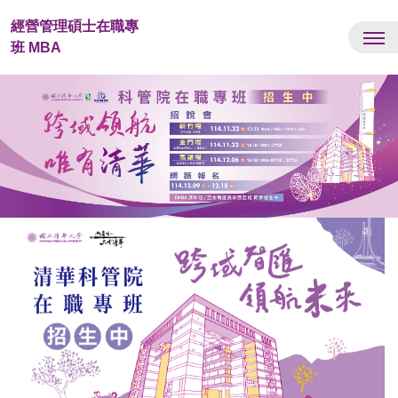
跳
經營管理碩士在職專
到
班 MBA
主
要
內
容
區