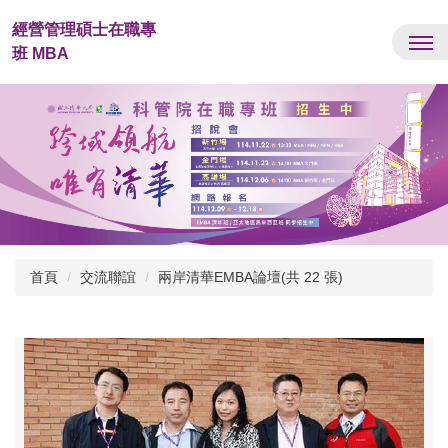
跳
經營管理碩士在職專
到
班 MBA
主
要
內
容
區
首頁
交流聯誼
兩岸清華EMBA論壇(共 22 張)