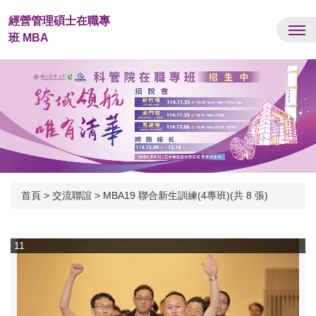
跳
經營管理碩士在職專
到
班 MBA
主
要
內
容
區
首頁
>
交流聯誼
>
MBA19 聯合新生訓練(4專班)(共 8 張)
11
1